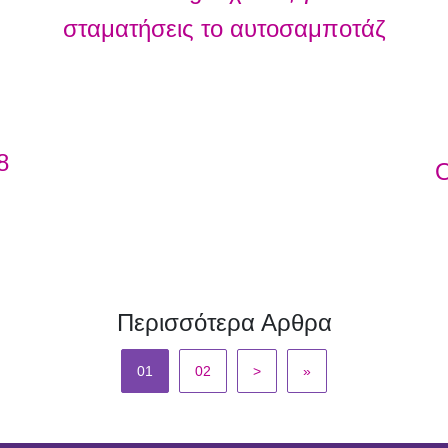
σταματήσεις το αυτοσαμποτάζ
8
Ο
Περισσότερα Αρθρα
01
02
>
»