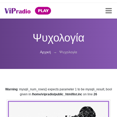
Ψυχολογία
Αρχική
→
Ψυχολογία
Warning
: mysqli_num_rows() expects parameter 1 to be mysqli_result, bool
given in
/home/vipradio/public_html/list.inc
on line
26