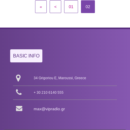
«
<
01
02
BASIC INFO
34 Grigoriou E, Maroussi, Greece
+ 30 210 6140 555
max@vipradio.gr