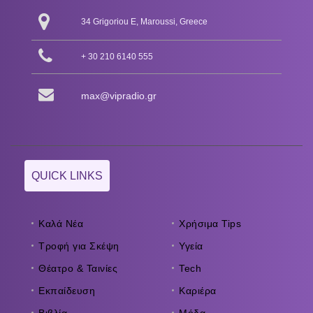
34 Grigoriou E, Maroussi, Greece
+ 30 210 6140 555
max@vipradio.gr
QUICK LINKS
Καλά Νέα
Χρήσιμα Tips
Τροφή για Σκέψη
Υγεία
Θέατρο & Ταινίες
Tech
Εκπαίδευση
Καριέρα