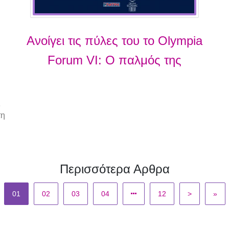
Ανοίγει τις πύλες του το Olympia
Forum VI: Ο παλμός της
Περιφέρειας χτυπά στην Αρχαία
Ολυμπία
ς
τη
Περισσότερα Αρθρα
01
02
03
04
12
>
»