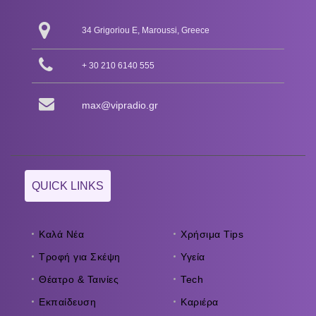
34 Grigoriou E, Maroussi, Greece
+ 30 210 6140 555
max@vipradio.gr
QUICK LINKS
Καλά Νέα
Χρήσιμα Tips
Τροφή για Σκέψη
Υγεία
Θέατρο & Ταινίες
Tech
Εκπαίδευση
Καριέρα