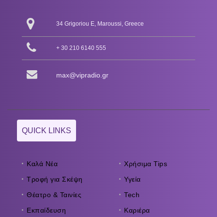
34 Grigoriou E, Maroussi, Greece
+ 30 210 6140 555
max@vipradio.gr
QUICK LINKS
Καλά Νέα
Χρήσιμα Tips
Τροφή για Σκέψη
Υγεία
Θέατρο & Ταινίες
Tech
Εκπαίδευση
Καριέρα