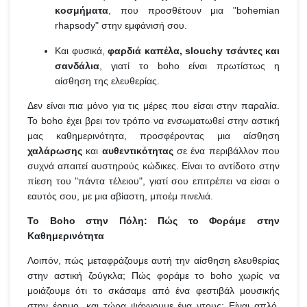
κοσμήματα
, που προσθέτουν μια "bohemian
rhapsody" στην εμφάνισή σου.
Και φυσικά,
φαρδιά καπέλα, slouchy τσάντες και
σανδάλια
, γιατί το boho είναι πρωτίστως η
αίσθηση της ελευθερίας.
Δεν είναι πια μόνο για τις μέρες που είσαι στην παραλία.
Το boho έχει βρει τον τρόπο να ενσωματωθεί στην αστική
μας καθημερινότητα, προσφέροντας μια αίσθηση
χαλάρωσης
και
αυθεντικότητας
σε ένα περιβάλλον που
συχνά απαιτεί αυστηρούς κώδικες. Είναι το αντίδοτο στην
πίεση του "πάντα τέλειου", γιατί σου επιτρέπει να είσαι ο
εαυτός σου, με μια αβίαστη, μποέμ πινελιά.
Το Boho στην Πόλη: Πώς το Φοράμε στην
Καθημερινότητα
Λοιπόν, πώς μεταφράζουμε αυτή την αίσθηση ελευθερίας
στην αστική ζούγκλα; Πώς φοράμε το boho χωρίς να
μοιάζουμε ότι το σκάσαμε από ένα φεστιβάλ μουσικής
στην έρημο, και τώρα ψάχνουμε ένα ντους; Είναι απλό,