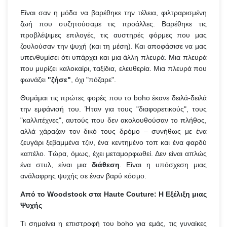
Είναι σαν η μόδα να βαρέθηκε την τέλεια, φιλτραρισμένη
ζωή που συζητούσαμε τις προάλλες. Βαρέθηκε τις
προβλέψιμες επιλογές, τις αυστηρές φόρμες που μας
ζουλούσαν την ψυχή (και τη μέση). Και αποφάσισε να μας
υπενθυμίσει ότι υπάρχει και μια άλλη πλευρά. Μια πλευρά
που μυρίζει καλοκαίρι, ταξίδια, ελευθερία. Μια πλευρά που
φωνάζει
"ζήσε"
, όχι "πόζαρε".
Θυμάμαι τις πρώτες φορές που το boho έκανε δειλά-δειλά
την εμφάνισή του. Ήταν για τους "διαφορετικούς", τους
"καλλιτέχνες", αυτούς που δεν ακολουθούσαν το πλήθος,
αλλά χάραζαν τον δικό τους δρόμο – συνήθως με ένα
ζευγάρι ξεβαμμένα τζιν, ένα κεντημένο τοπ και ένα φαρδύ
καπέλο. Τώρα, όμως, έχει μεταμορφωθεί. Δεν είναι απλώς
ένα στυλ, είναι μια
διάθεση
. Είναι η υπόσχεση μιας
ανάλαφρης ψυχής σε έναν βαρύ κόσμο.
Από το Woodstock στα Haute Couture: Η Εξέλιξη μιας
Ψυχής
Τι σημαίνει η επιστροφή του boho για εμάς, τις γυναίκες