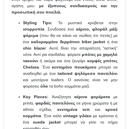
αγάπη μου:
με έξυπνους συνδυασμούς και την
προσωπική σου πινελιά.
Styling Tips:
Το μυστικό κρύβεται στην
ισορροπία
. Συνδύασε ένα
αέρινο, φλοράλ μάξι
φόρεμα
(που θα σε κάνει να νιώθεις ότι πετάς) με
ένα
καλοραμμένο δερμάτινο biker jacket
ή ένα
chic blazer
. Αυτό δίνει την απαραίτητη "αστική"
νότα. Αντί για σανδάλια, φόρεσε
μπότες με χαμηλό
τακούνι
ή ακόμα και ένα ζευγάρι
κομψές μπότες
Chelsea
. Ένα
κεντημένο πουκάμισο
μπορεί να
αναδειχθεί με ένα
tailored ψηλόμεσο παντελόνι
και μοντέρνα loafers. Ο κανόνας είναι να μην
φορέσεις
όλα
τα boho κομμάτια μαζί.
Key Pieces:
Αναζήτησε
αέρινα φορέματα
με
prints,
φαρδιές παντελόνες
σε γήινα χρώματα ή με
ethnic σχέδια,
κεντημένα τοπ
και
κροσέ
κομμάτια
. Ένα καλό
vintage γιλέκο
με κρόσσια ή
ένα
suede jacket
μπορεί να γίνει το σήμα
κατατεθέν σου.