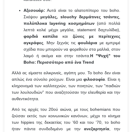
Αξεσουάρ:
Αυτά είναι το αλατοπίπερο του boho.
Σκέψου
μεγάλες, slouchy δερμάτινες τσάντες
,
πολύπλοκα layering κοσμημάτων
(από πολλά
λεπτά κολιέ μέχρι μεγάλα, statement δαχτυλίδια),
φαρδιά καπέλα
και
ζώνες με περίτεχνες
αγκράφες
. Μην ξεχνάς τις
φουλάρια
με εμπριμέ
σχέδια που μπορούν να φορεθούν στα μαλλιά, στον
λαιμό ή ακόμα και στην τσάντα.
Η "Ψυχή" του
Boho: Περισσότερο από ένα Trend
Αλλά ας είμαστε ειλικρινείς, αγάπη μου. Το boho δεν είναι
απλώς ένα σύνολο ρούχων. Είναι μια
φιλοσοφία
. Είναι η
κληρονομιά των καλλιτεχνών, των ποιητών, των "παιδιών
των λουλουδιών" που αναζητούσαν την ελευθερία και την
αυθεντικότητα.
Από τις αρχές του 20ού αιώνα, με τους bohemians που
ζούσαν εκτός των κοινωνικών κανόνων, μέχρι το κίνημα
των hippies της δεκαετίας του '60 και του '70, το boho
ήταν πάντα συνδεδεμένο με την
ανεξαρτησία
, την