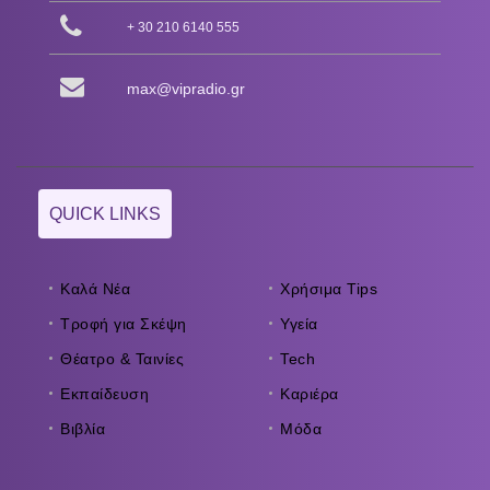
+ 30 210 6140 555
max@vipradio.gr
QUICK LINKS
Καλά Νέα
Χρήσιμα Tips
Τροφή για Σκέψη
Υγεία
Θέατρο & Ταινίες
Tech
Εκπαίδευση
Καριέρα
Βιβλία
Μόδα