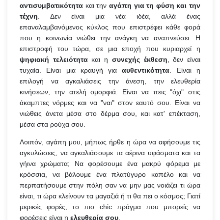
αντισυμβατικότητα
και την
αγάπη για τη φύση και την
τέχνη
. Δεν είναι μια νέα ιδέα, αλλά ένας
επαναλαμβανόμενος κύκλος που επιστρέφει κάθε φορά
που η κοινωνία νιώθει την ανάγκη να αναπνεύσει. Η
επιστροφή του τώρα, σε μια εποχή που κυριαρχεί η
ψηφιακή τελειότητα
και η
συνεχής έκθεση
, δεν είναι
τυχαία. Είναι μια κραυγή για
αυθεντικότητα
. Είναι η
επιλογή να αγκαλιάσεις την άνεση, την ελευθερία
κινήσεων, την ατελή ομορφιά. Είναι να πεις "όχι" στις
άκαμπτες νόρμες και να "ναι" στον εαυτό σου. Είναι να
νιώθεις άνετα μέσα στο δέρμα σου, και κατ' επέκταση,
μέσα στα ρούχα σου.
Λοιπόν, αγάπη μου, μήπως ήρθε η ώρα να αφήσουμε τις
αγκυλώσεις, να αγκαλιάσουμε τα αέρινα υφάσματα και τα
γήινα χρώματα; Να φορέσουμε ένα μακρύ φόρεμα με
κρόσσια, να βάλουμε ένα πλατύγυρο καπέλο και να
περπατήσουμε στην πόλη σαν να μην μας νοιάζει τι ώρα
είναι, τι ώρα κλείνουν τα μαγαζιά ή τι θα πει ο κόσμος; Γιατί
μερικές φορές, το πιο chic πράγμα που μπορείς να
φορέσεις είναι η
ελευθερία σου
.