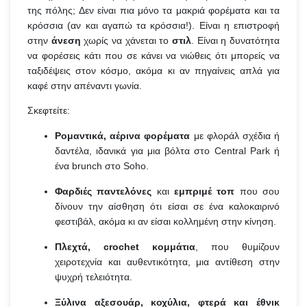
της πόλης; Δεν είναι πια μόνο τα μακριά φορέματα και τα
κρόσσια (αν και αγαπώ τα κρόσσια!). Είναι η επιστροφή
στην
άνεση
χωρίς να χάνεται το
στιλ
. Είναι η δυνατότητα
να φορέσεις κάτι που σε κάνει να νιώθεις ότι μπορείς να
ταξιδέψεις στον κόσμο, ακόμα κι αν πηγαίνεις απλά για
καφέ στην απέναντι γωνία.
Σκεφτείτε:
Ρομαντικά, αέρινα φορέματα
με φλοράλ σχέδια ή
δαντέλα, ιδανικά για μια βόλτα στο Central Park ή
ένα brunch στο Soho.
Φαρδιές παντελόνες
και
εμπριμέ τοπ
που σου
δίνουν την αίσθηση ότι είσαι σε ένα καλοκαιρινό
φεστιβάλ, ακόμα κι αν είσαι κολλημένη στην κίνηση.
Πλεχτά, crochet κομμάτια
, που θυμίζουν
χειροτεχνία και αυθεντικότητα, μια αντίθεση στην
ψυχρή τελειότητα.
Ξύλινα αξεσουάρ, κοχύλια, φτερά και έθνικ