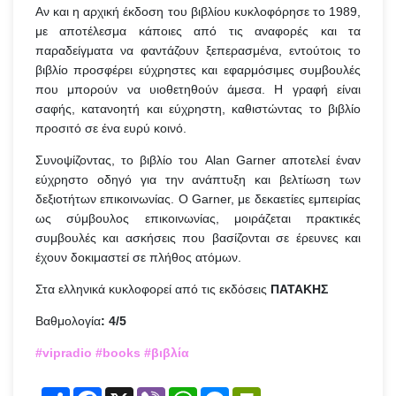
Αν και η αρχική έκδοση του βιβλίου κυκλοφόρησε το 1989,
με αποτέλεσμα κάποιες από τις αναφορές και τα
παραδείγματα να φαντάζουν ξεπερασμένα, εντούτοις το
βιβλίο προσφέρει εύχρηστες και εφαρμόσιμες συμβουλές
που μπορούν να υιοθετηθούν άμεσα. Η γραφή είναι
σαφής, κατανοητή και εύχρηστη, καθιστώντας το βιβλίο
προσιτό σε ένα ευρύ κοινό.
Συνοψίζοντας, το βιβλίο του Alan Garner αποτελεί έναν
εύχρηστο οδηγό για την ανάπτυξη και βελτίωση των
δεξιοτήτων επικοινωνίας. Ο Garner, με δεκαετίες εμπειρίας
ως σύμβουλος επικοινωνίας, μοιράζεται πρακτικές
συμβουλές και ασκήσεις που βασίζονται σε έρευνες και
έχουν δοκιμαστεί σε πλήθος ατόμων.
Στα ελληνικά κυκλοφορεί από τις εκδόσεις
ΠΑΤΑΚΗΣ
Βαθμολογία
: 4/5
#vipradio #books #βιβλία
Share
Facebook
X
Viber
WhatsApp
Messenger
PrintFriendly