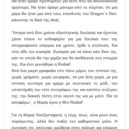
Να ήταν άραγε προπομπός για αυτό που θα ακολουθούσε
αργότερα; Να ήταν άραγε μήνυμα από το σύμπαν, ότι μια
μέρα θα ήταν μια από τους επενδυτές του Dragon΄s Den,
κάνοντας τα δικά της deal;
Ύστερα από δύο χρόνια εξαντλητικής δουλειάς και έχοντας
χάσει πλέον το ενδιαφέρον για μια δουλειά που της
απορροφούσε ενέργεια και χρόνο, ήρθε η απόλυση. Και
τότε είδε την ευκαιρία. Ευκαιρία για να κάνει κάτι δικό της,
κάτι το οποίο θα την γεμίζει και θα αισθάνεται στο στοιχείο
της. Και έτσι γεννήθηκε η Rodial!
Από ένα μικρό γραφειάκι στο πίσω μέρος του σπιτιού της,
χωρίς χρήματα, χωρίς γνωριμίες, σε μια ξένη χώρα, με μια
σπιτική συνταγή για κρέμα με συστατικό το ρόδι, την
υποστήριξη του τότε συντρόφου της και κατόπιν συζύγου
της, την διακαή πίστη στον εαυτό της και με μότο ¨Θα τα
καταφέρω¨, η Μαρία έγινε η Mrs Rodial!
Για τη Μαρία Χατζηστεφανή, η τύχη, ίσως, είναι μόνο ένας
παράγοντας, αλλά δεν παίζει τον καθοριστικό ρόλο. Η
συνταγή της επιτυχίας κρύβεται στην σκληρή και επίμονη