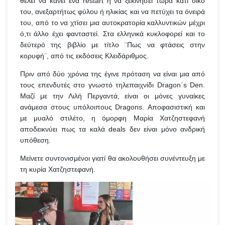
θέλει να κάνει ένα restart ή να ξεκινήσει τώρα κάτι δικό
του, ανεξαρτήτως φύλου ή ηλικίας και να πετύχει τα όνειρά
του, από το να χτίσει μια αυτοκρατορία καλλυντικών μέχρι
ό,τι άλλο έχει φανταστεί. Στα ελληνικά κυκλοφορεί και το
δεύτερό της βιβλίο με τίτλο ¨Πως να φτάσεις στην
κορυφή¨, από τις εκδόσεις Κλειδάριθμος.
Πριν από δύο χρόνια της έγινε πρόταση να είναι μια από
τους επενδυτές στο γνωστό τηλεπαιχνίδι Dragon΄s Den.
Μαζί με την Λιλή Περγαντά, είναι οι μόνες γυναίκες
ανάμεσα στους υπόλοιπους Dragons. Αποφασιστική και
με μυαλό στιλέτο, η όμορφη Μαρία Χατζηστεφανή
αποδεικνύει πως τα καλά deals δεν είναι μόνο ανδρική
υπόθεση.
Μείνετε συντονισμένοι γιατί θα ακολουθήσει συνέντευξη με
τη κυρία Χατζηστεφανή.