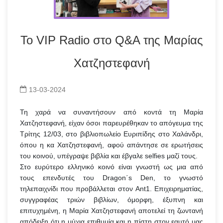
Το VIP Radio στο Q&Α της Μαρίας
Χατζηστεφανή
13-03-2024
Τη χαρά να συναντήσουν από κοντά τη Μαρία
Χατζηστεφανή, είχαν όσοι παρευρέθηκαν το απόγευμα της
Τρίτης 12/03, στο βιβλιοπωλείο Ευριπίδης στο Χαλάνδρι,
όπου η κα Χατζηστεφανή, αφού απάντησε σε ερωτήσεις
του κοινού, υπέγραψε βιβλία και έβγαλε selfies μαζί τους.
Στο ευρύτερο ελληνικό κοινό είναι γνωστή ως μια από
τους επενδυτές του Dragon΄s Den, το γνωστό
τηλεπαιχνίδι που προβάλλεται στον Ant1. Επιχειρηματίας,
συγγραφέας τριών βιβλίων, όμορφη, έξυπνη και
επιτυχημένη, η Μαρία Χατζηστεφανή αποτελεί τη ζωντανή
απόδειξη ότι η μύχια επιθυμία και η πίστη στον εαυτό μας