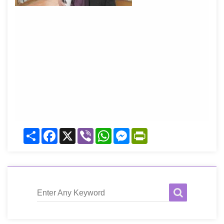
Share
Facebook
X
Viber
WhatsApp
Messenger
PrintFriendly
Enter Any Keyword