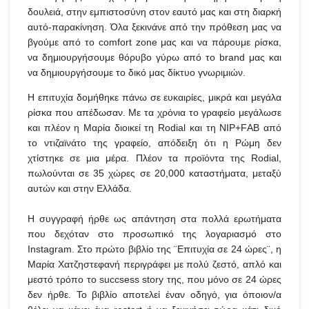
δουλειά, στην εμπιστοσύνη στον εαυτό μας και στη διαρκή
αυτό-παρακίνηση. Όλα ξεκινάνε από την πρόθεση μας να
βγούμε από το comfort zone μας και να πάρουμε ρίσκα,
να δημιουργήσουμε θόρυβο γύρω από το brand μας και
να δημιουργήσουμε το δικό μας δίκτυο γνωριμιών.
Η επιτυχία δομήθηκε πάνω σε ευκαιρίες, μικρά και μεγάλα
ρίσκα που απέδωσαν. Με τα χρόνια το γραφείο μεγάλωσε
και πλέον η Μαρία διοικεί τη Rodial και τη ΝIP+FΑΒ από
το ντιζαϊνάτο της γραφείο, απόδειξη ότι η Ρώμη δεν
χτίστηκε σε μια μέρα. Πλέον τα προϊόντα της Rodial,
πωλούνται σε 35 χώρες σε 20,000 καταστήματα, μεταξύ
αυτών και στην Ελλάδα.
Η συγγραφή ήρθε ως απάντηση στα πολλά ερωτήματα
που δεχόταν στο προσωπικό της λογαριασμό στο
Instagram. Στο πρώτο βιβλίο της ¨Επιτυχία σε 24 ώρες¨, η
Μαρία Χατζηστεφανή περιγράφει με πολύ ζεστό, απλό και
μεστό τρόπο το succsess story της, που μόνο σε 24 ώρες
δεν ήρθε. Το βιβλίο αποτελεί έναν οδηγό, για όποιον/α