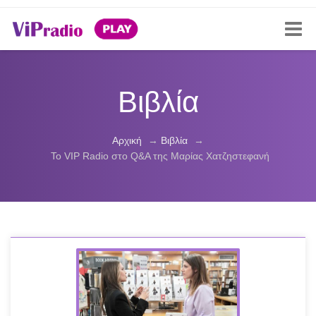
Βιβλία
Αρχική
→
Βιβλία
→
Το VIP Radio στο Q&Α της Μαρίας Χατζηστεφανή