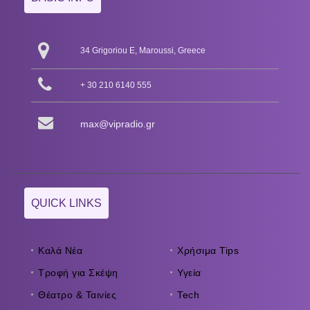
34 Grigoriou E, Maroussi, Greece
+ 30 210 6140 555
max@vipradio.gr
QUICK LINKS
Καλά Νέα
Χρήσιμα Tips
Τροφή για Σκέψη
Υγεία
Θέατρο & Ταινίες
Tech